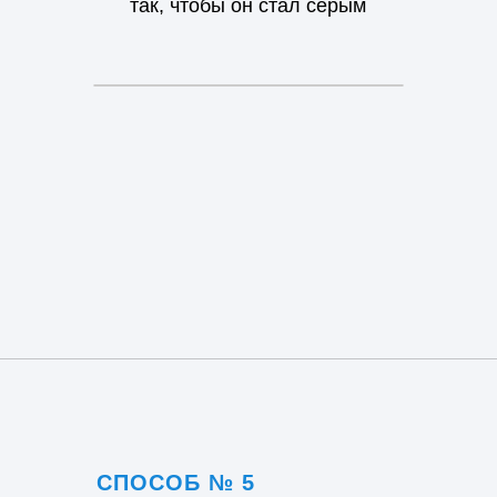
так, чтобы он стал серым
ДЛЯ FIREFOX
ДЛЯ OPERA
ДЛЯ YANDEX
СМОТРЕТЬ ВИДЕОИНСТРУКЦИЮ
СМОТРЕТЬ ВИДЕОИНСТРУКЦИЮ
СМОТРЕТЬ ВИДЕОИНСТРУКЦИЮ
СПОСОБ № 5