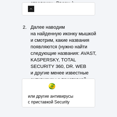
кнопка «Перезапустить
обновлён
стрелочку «Вверх»)
кнопка «Перезагрузить»,
сейчас»
Перезапустить
нажав на которую браузер
Перезапустить сейчас
откроется уже
обновленным.
2.
Далее наводим
Перезагрузить
4.
После перезапуска браузер
на найденную иконку мышкой
будет обновлён
и смотрим, какие названия
появляются (нужно найти
следующие названия: AVAST,
KASPERSKY, TOTAL
SECURITY 360, DR. WEB
и другие менее известные
антивирусы с приставкой
security).
или другие антивирусы
с приставкой Security